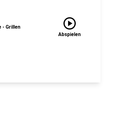
play_circle
- Grillen
Abspielen