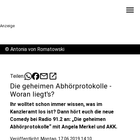
menu
Anzeige
©
Antonia von Romatowski
mail
open_in_new
Teilen:
Die geheimen Abhörprotokolle -
Woran liegt's?
Ihr wolltet schon immer wissen, was im
Kanzleramt los ist? Dann hört euch die neue
Comedy bei Radio 91.2 an: „Die geheimen
Abhörprotokolle“ mit Angela Merkel und AKK.
Veröffentlicht:
Montag, 17.06.2019 14:10