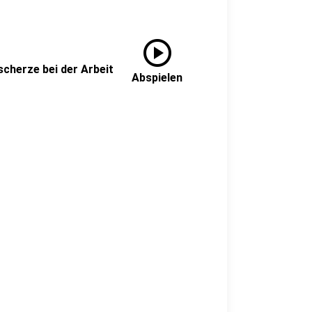
play_circle
scherze bei der Arbeit
Abspielen