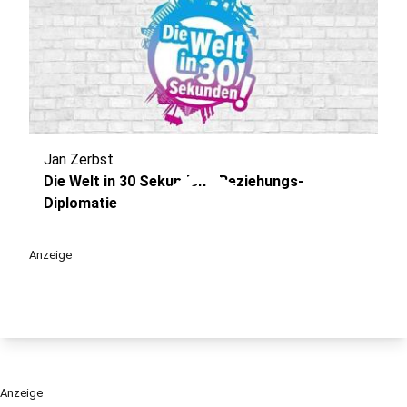
Jan Zerbst
play_circle
Die Welt in 30 Sekunden - Beziehungs-
Diplomatie
Anzeige
Anzeige