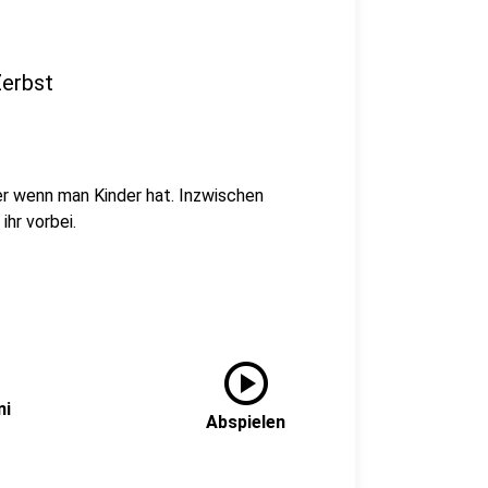
Zerbst
er wenn man Kinder hat. Inzwischen
hr vorbei.
play_circle
ni
Abspielen