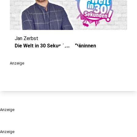
Jan Zerbst
play_circle
Die Welt in 30 Sekunden – Däninnen
Anzeige
Anzeige
Anzeige