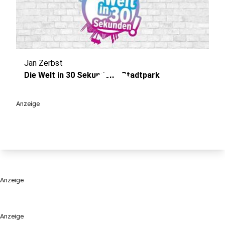
Jan Zerbst
play_circle
Die Welt in 30 Sekunden - Stadtpark
Anzeige
Anzeige
Anzeige