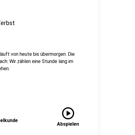
Zerbst
äuft von heute bis übermorgen. Die
ch: Wir zählen eine Stunde lang im
ehen.
play_circle
gelkunde
Abspielen