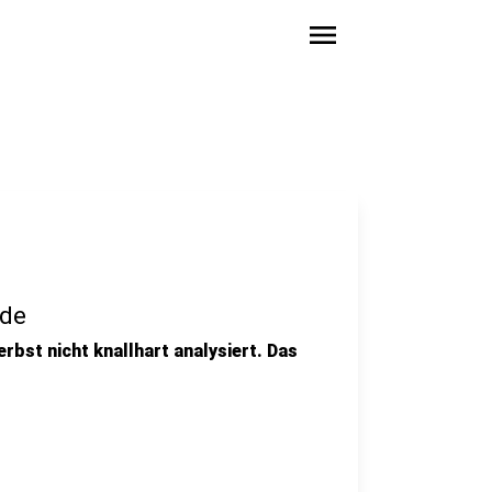
menu
nde
erbst nicht knallhart analysiert. Das