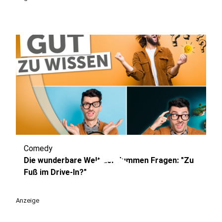
Comedy
play_circle
Die wunderbare Welt der dummen Fragen: "Zu
Fuß im Drive-In?"
Anzeige