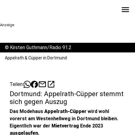
menu
Anzeige
©
Kirsten Guthmann/Radio 91.2
Appelrath & Cüpper in Dortmund
mail
open_in_new
Teilen:
Dortmund: Appelrath-Cüpper stemmt
sich gegen Auszug
Das Modehaus
Appelrath-Cüpper
wird wohl
vorerst am Westenhellweg in Dortmund bleiben.
Eigentlich war der
Mietvertrag
Ende 2023
ausgelaufen
.