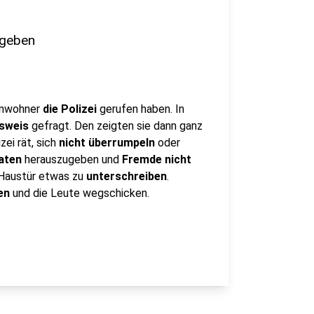
sgeben
 Anwohner
die Polizei
gerufen haben. In
usweis
gefragt. Den zeigten sie dann ganz
zei rät, sich
nicht überrumpeln
oder
aten
herauszugeben und
Fremde nicht
r Haustür etwas zu
unterschreiben
.
den
und die Leute wegschicken.