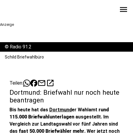
menu
Anzeige
©
Radio 91.2
Schild Briefwahlbüro
mail
open_in_new
Teilen:
Dortmund: Briefwahl nur noch heute
beantragen
Bis heute hat das
Dortmund
er Wahlamt
rund
115.000 Briefwahlunterlagen
ausgestellt. Im
Vergleich zur Landtagswahl vor fünf Jahren sind
das
fast 50.000 Briefwähler mehr
. Wer jetzt noch