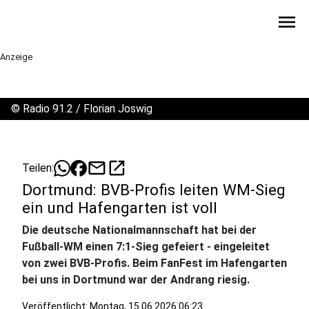
menu
Anzeige
©
Radio 91.2 / Florian Joswig
mail
open_in_new
Teilen:
Dortmund: BVB-Profis leiten WM-Sieg
ein und Hafengarten ist voll
Die deutsche Nationalmannschaft hat bei der
Fußball-WM einen 7:1-Sieg gefeiert - eingeleitet
von zwei BVB-Profis. Beim FanFest im Hafengarten
bei uns in Dortmund war der Andrang riesig.
Veröffentlicht:
Montag, 15.06.2026 06:23