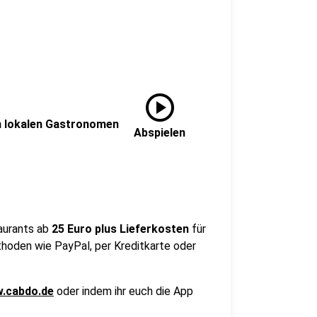
play_circle
n lokalen Gastronomen
Abspielen
aurants ab
25 Euro plus Lieferkosten
für
hoden wie PayPal, per Kreditkarte oder
.cabdo.de
oder indem ihr euch die App