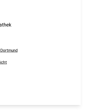
athek
n Dortmund
icht