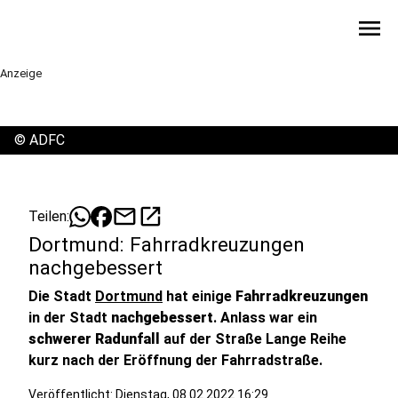
menu
Anzeige
©
ADFC
mail
open_in_new
Teilen:
Dortmund: Fahrradkreuzungen
nachgebessert
Die Stadt
Dortmund
hat einige
Fahrradkreuzungen
in der Stadt
nachgebessert
. Anlass war ein
schwerer Radunfall
auf der Straße Lange Reihe
kurz nach der Eröffnung der Fahrradstraße.
Veröffentlicht:
Dienstag, 08.02.2022 16:29