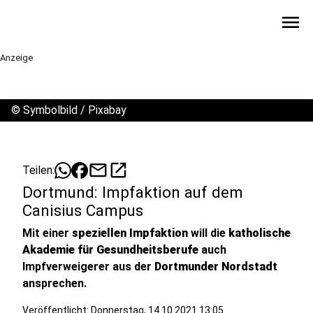
menu
Anzeige
©
Symbolbild / Pixabay
mail
open_in_new
Teilen:
Dortmund: Impfaktion auf dem
Canisius Campus
Mit einer
speziellen Impfaktion
will die
katholische
Akademie für Gesundheitsberufe
auch
Impfverweigerer aus der
Dortmunder Nordstadt
ansprechen.
Veröffentlicht:
Donnerstag, 14.10.2021 13:05