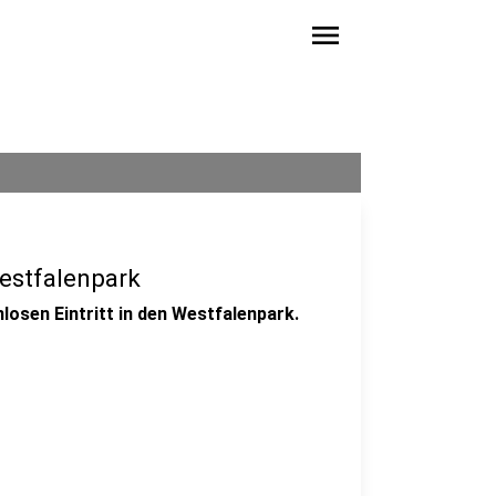
menu
Westfalenpark
osen Eintritt in den Westfalenpark.