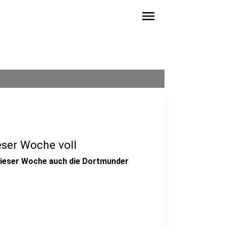
menu
eser Woche voll
n dieser Woche auch die Dortmunder