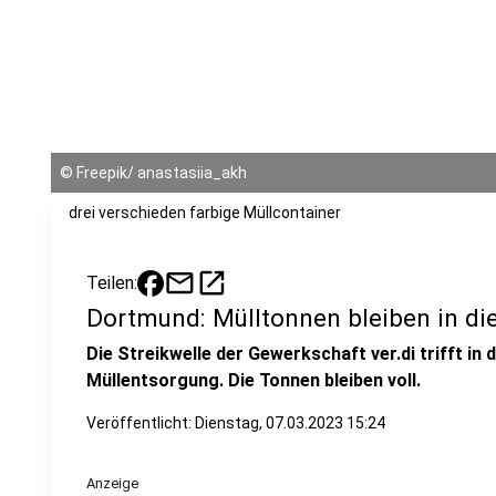
©
Freepik/ anastasiia_akh
drei verschieden farbige Müllcontainer
mail
open_in_new
Teilen:
Dortmund: Mülltonnen bleiben in di
Die Streikwelle der Gewerkschaft ver.di trifft i
Müllentsorgung. Die Tonnen bleiben voll.
Veröffentlicht:
Dienstag, 07.03.2023 15:24
Anzeige