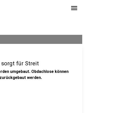
menu
orgt für Streit
werden umgebaut. Obdachlose können
r zurückgebaut werden.