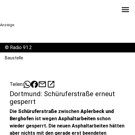
menu
Anzeige
©
Radio 91.2
Baustelle
mail
open_in_new
Teilen:
Dortmund: Schüruferstraße erneut
gesperrt
Die
Schüruferstraße
zwischen
Aplerbeck und
Berghofe
n ist wegen
Asphaltarbeiten
schon
wieder gesperrt. Die neuen Asphaltarbeiten hätten
aber nichts mit den gerade erst beendeten