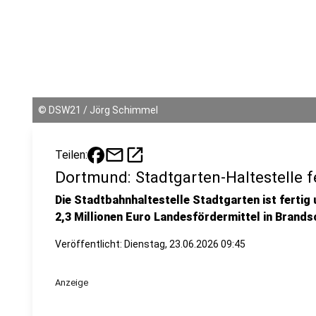
©
DSW21 / Jörg Schimmel
mail
open_in_new
Teilen:
Dortmund: Stadtgarten-Haltestelle 
Die Stadtbahnhaltestelle Stadtgarten ist ferti
2,3 Millionen Euro Landesfördermittel in Bran
Veröffentlicht:
Dienstag, 23.06.2026 09:45
Anzeige