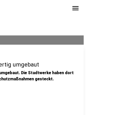
menu
fertig umgebaut
g umgebaut. Die Stadtwerke haben dort
dschutzmaßnahmen gesteckt.