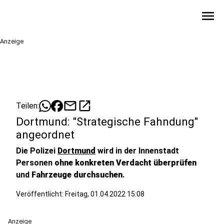
menu
Anzeige
mail
open_in_new
Teilen:
Dortmund: "Strategische Fahndung"
angeordnet
Die Polizei
Dortmund
wird in der Innenstadt
Personen
ohne
konkreten
Verdacht
überprüfen
und
Fahrzeuge
durchsuchen
.
Veröffentlicht:
Freitag, 01.04.2022 15:08
Anzeige