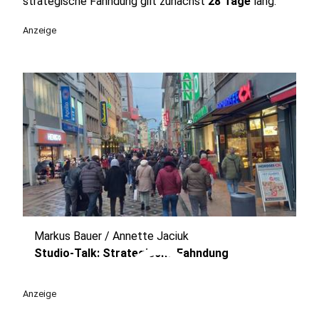
strategische Fahndung gilt zunächst
28
Tage
lang.
Anzeige
Markus Bauer / Annette Jaciuk
play_circle
Studio-Talk: Strategische Fahndung
Anzeige