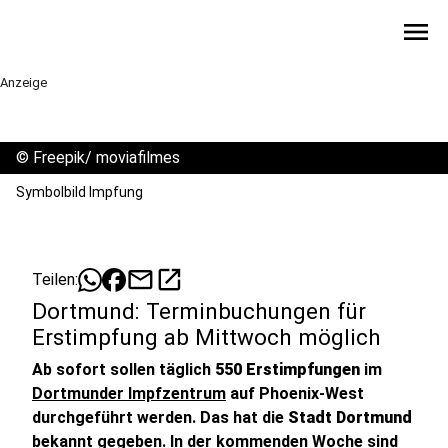
menu
Anzeige
©
Freepik/ moviafilmes
Symbolbild Impfung
mail
open_in_new
Teilen:
Dortmund: Terminbuchungen für
Erstimpfung ab Mittwoch möglich
Ab sofort sollen täglich
550 Erstimpfungen
im
Dortmunder Impfzentrum
auf Phoenix-West
durchgeführt werden. Das hat die
Stadt Dortmund
bekannt gegeben. In der kommenden Woche sind