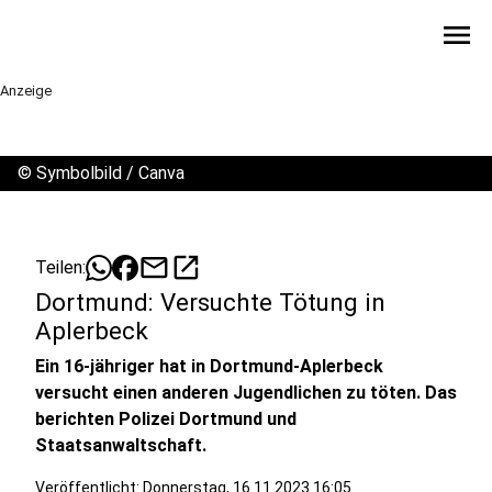
menu
Anzeige
©
Symbolbild / Canva
mail
open_in_new
Teilen:
Dortmund: Versuchte Tötung in
Aplerbeck
Ein 16-jähriger hat in Dortmund-Aplerbeck
versucht einen anderen Jugendlichen zu töten. Das
berichten Polizei Dortmund und
Staatsanwaltschaft.
Veröffentlicht:
Donnerstag, 16.11.2023 16:05