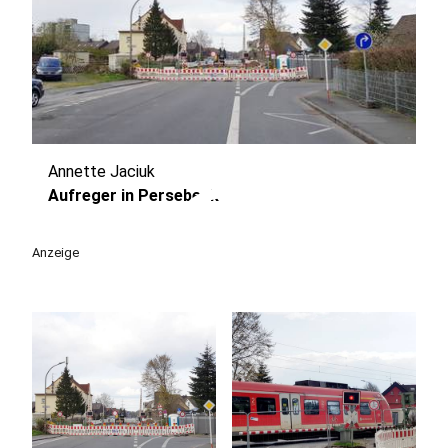
Annette Jaciuk
play_circle
Aufreger in Persebeck
Anzeige