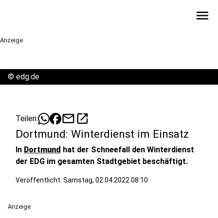
menu
Anzeige
©
edg.de
mail
open_in_new
Teilen:
Dortmund: Winterdienst im Einsatz
In
Dortmund
hat der Schneefall den Winterdienst
der EDG im gesamten Stadtgebiet beschäftigt.
Veröffentlicht:
Samstag, 02.04.2022 08:10
Anzeige