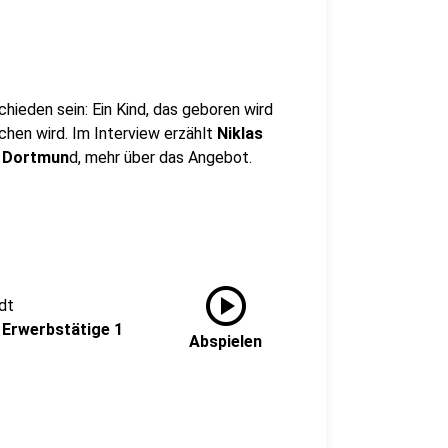
hieden sein: Ein Kind, das geboren wird
chen wird. Im Interview erzählt
Niklas
n Dortmun
d, mehr über das Angebot.
play_circle
dt
 Erwerbstätige 1
Abspielen