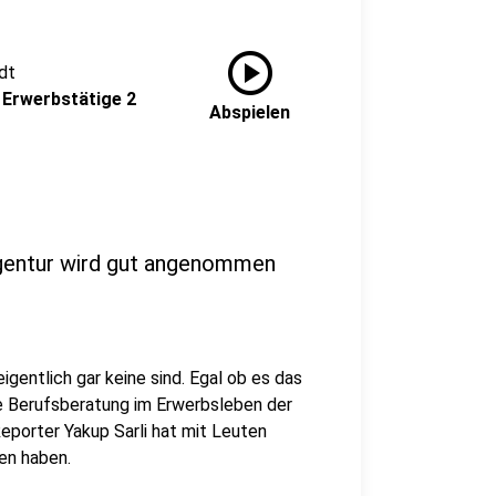
play_circle
dt
 Erwerbstätige 2
Abspielen
gentur wird gut angenommen
eigentlich gar keine sind. Egal ob es das
 Die Berufsberatung im Erwerbsleben der
Reporter Yakup Sarli hat mit Leuten
n haben.