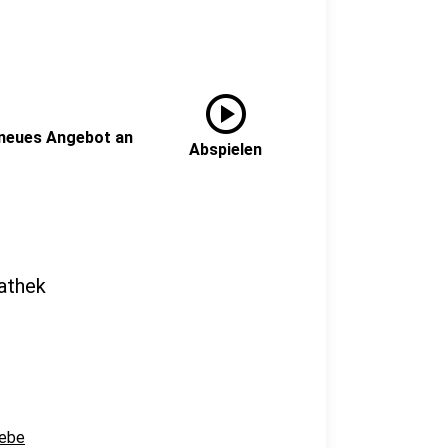
play_circle
neues Angebot an
Abspielen
athek
iebe