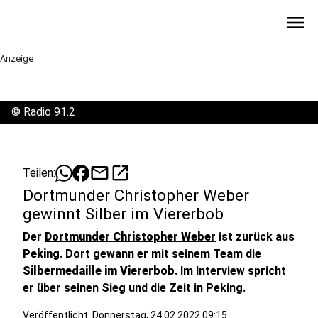
menu
Anzeige
©
Radio 91.2
mail
open_in_new
Teilen:
Dortmunder Christopher Weber
gewinnt Silber im Viererbob
Der
Dortmunder Christopher Weber
ist zurück aus
Peking
. Dort gewann er mit seinem Team die
Silbermedaille im Viererbob
. Im Interview spricht
er über seinen Sieg und die Zeit in Peking.
Veröffentlicht:
Donnerstag, 24.02.2022 09:15