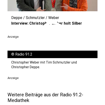
Deppe / Schmutzler / Weber
play_circle
Interview: Christopher Weber holt Silber
Anzeige
©
Radio 91.2
Christopher Weber mit Tim Schmutzler und
Christopher Deppe.
Anzeige
Weitere Beiträge aus der Radio 91.2-
Mediathek