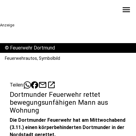
menu
Anzeige
©
Feuerwehr Dortmund
Feuerwehrautos, Symbolbild
mail
open_in_new
Teilen:
Dortmunder Feuerwehr rettet
bewegungsunfähigen Mann aus
Wohnung
Die Dortmunder Feuerwehr hat am Mittwochabend
(3.11.) einen körperbehinderten Dortmunder in der
Nordstadt gerettet.