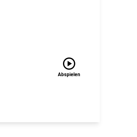
play_circle
Abspielen