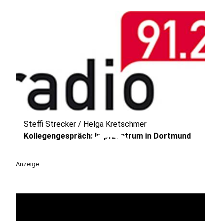
Steffi Strecker / Helga Kretschmer
play_circle
Kollegengespräch: Impfzentrum in Dortmund
Anzeige