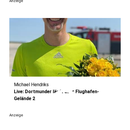
Anzeige
Michael Hendriks
play_circle
Live: Dortmunder läuft über Flughafen-
Gelände 2
Anzeige