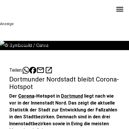
menu
Anzeige
©
Symbolbild / Canva
mail
open_in_new
Teilen:
Dortmunder Nordstadt bleibt Corona-
Hotspot
Der
Corona
-Hotspot
in
Dortmund
liegt nach wie
vor in der Innenstadt Nord. Das zeigt die aktuelle
Statistik der Stadt zur Entwicklung der Fallzahlen
in den Stadtbezirken. Demnach sind in den drei
Innenstadtbezirken sowie in Eving die meisten