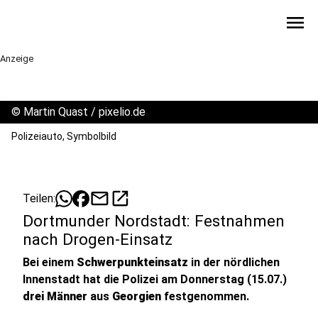
menu
Anzeige
©
Martin Quast / pixelio.de
Polizeiauto, Symbolbild
mail
open_in_new
Teilen:
Dortmunder Nordstadt: Festnahmen
nach Drogen-Einsatz
Bei einem
Schwerpunkteinsatz
in der nördlichen
Innenstadt hat die Polizei am Donnerstag (15.07.)
drei
Männer
aus
Georgi
en
festgenommen.