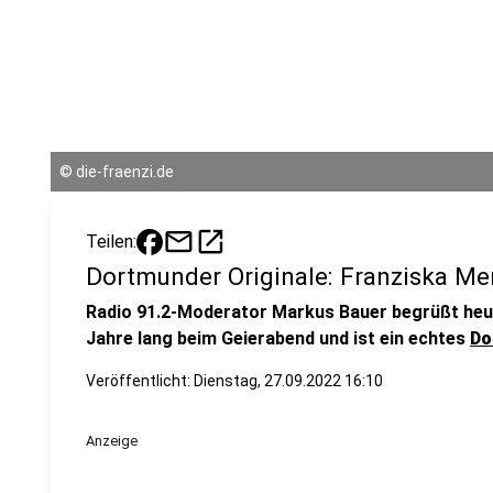
©
die-fraenzi.de
mail
open_in_new
Teilen:
Dortmunder Originale: Franziska Me
Radio 91.2-Moderator Markus Bauer begrüßt he
Jahre lang beim Geierabend und ist ein echtes
Do
Veröffentlicht:
Dienstag, 27.09.2022 16:10
Anzeige