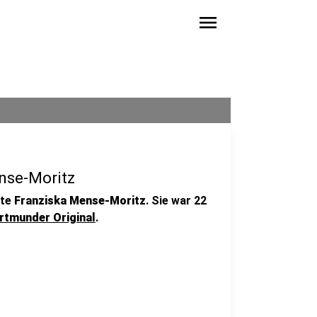
menu
nse-Moritz
ute
Franziska Mense-Moritz
. Sie war 22
rtmunder Original
.