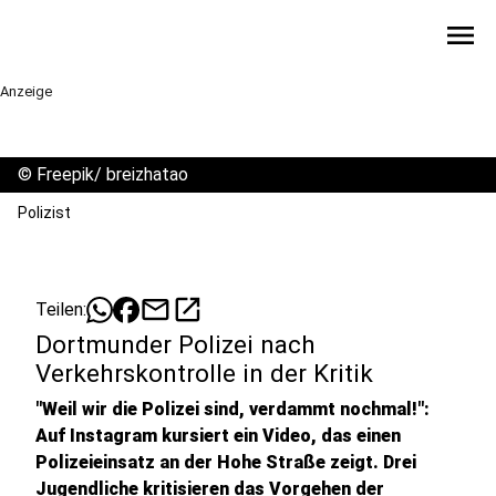
menu
Anzeige
©
Freepik/ breizhatao
Polizist
mail
open_in_new
Teilen:
Dortmunder Polizei nach
Verkehrskontrolle in der Kritik
"Weil wir die Polizei sind, verdammt nochmal!":
Auf Instagram kursiert ein Video, das einen
Polizeieinsatz an der Hohe Straße zeigt. Drei
Jugendliche kritisieren das Vorgehen der