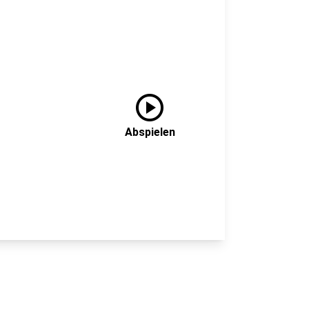
play_circle
Abspielen