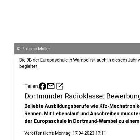
©
Patricia Möller
Die 9B der Europaschule in Wambel ist auch in diesem Jahr 
begleitet.
mail
open_in_new
Teilen:
Dortmunder Radioklasse: Bewerbun
Beliebte Ausbildungsberufe wie Kfz-Mechatronike
Rennen. Mit Lebenslauf und Anschreiben musste
der Europaschule
in Dortmund-Wambel zu einem
Veröffentlicht:
Montag, 17.04.2023 17:11