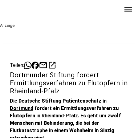
menu
Anzeige
mail
open_in_new
Teilen:
Dortmunder Stiftung fordert
Ermittlungsverfahren zu Flutopfern in
Rheinland-Pfalz
Die
Deutsche Stiftung Patientenschutz
in
Dortmund
fordert ein
Ermittlungsverfahren zu
Flutopfern
in Rheinland-Pfalz. Es geht um
zwölf
Menschen mit Behinderung
, die bei der
Flutkatastrophe in einem
Wohnheim in Sinzig
ertrunken
sind.