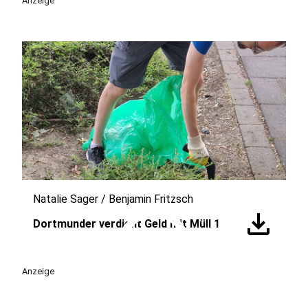
Anzeige
Natalie Sager / Benjamin Fritzsch
play_circle
download
Dortmunder verdient Geld mit Müll 1
Anzeige