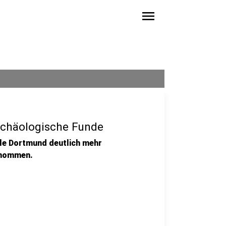
menu
rchäologische Funde
lle Dortmund deutlich mehr
enommen.