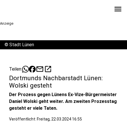
menu
Anzeige
©
Stadt Lünen
mail
open_in_new
Teilen:
Dortmunds Nachbarstadt Lünen:
Wolski gesteht
Der Prozess gegen Lünens Ex-Vize-Bürgermeister
Daniel Wolski geht weiter. Am zweiten Prozesstag
gesteht er viele Taten.
Veröffentlicht:
Freitag, 22.03.2024 16:55