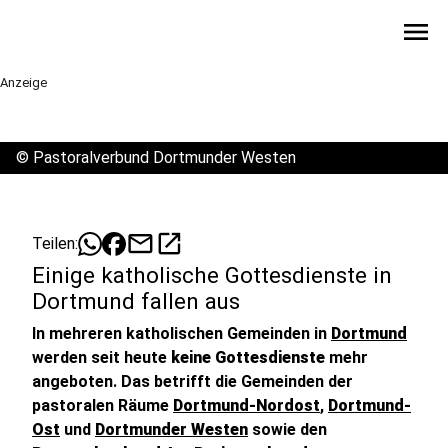
menu
Anzeige
©
Pastoralverbund Dortmunder Westen
mail
open_in_new
Teilen:
Einige katholische Gottesdienste in
Dortmund fallen aus
In mehreren katholischen Gemeinden in
Dortmund
werden seit heute
keine Gottesdienste
mehr
angeboten. Das betrifft die Gemeinden der
pastoralen Räume
Dortmund-Nordost
,
Dortmund-
Ost
und
Dortmunder Westen
sowie den