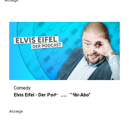
Anzeige
Comedy
play_circle
Elvis Eifel - Der Podcast: "Alibi-Abo"
Anzeige