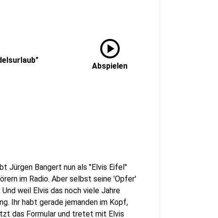
play_circle
delsurlaub"
Abspielen
bt Jürgen Bangert nun als "Elvis Eifel"
rern im Radio. Aber selbst seine 'Opfer'
Und weil Elvis das noch viele Jahre
g. Ihr habt gerade jemanden im Kopf,
zt das Formular und tretet mit Elvis