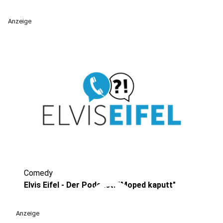
Anzeige
Comedy
play_circle
Elvis Eifel - Der Podcast: "Moped kaputt"
Anzeige