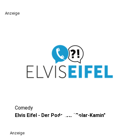
Anzeige
Comedy
play_circle
Elvis Eifel - Der Podcast: "Solar-Kamin"
Anzeige