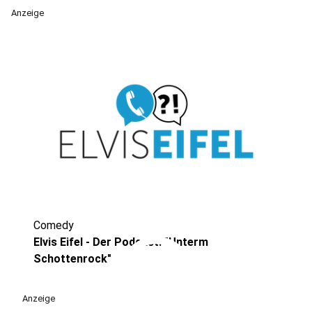
Anzeige
Comedy
play_circle
Elvis Eifel - Der Podcast: "Unterm
Schottenrock"
Anzeige