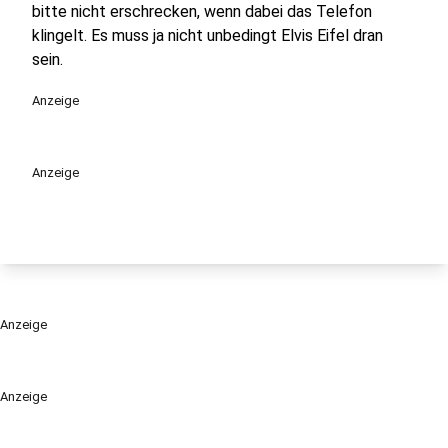
bitte nicht erschrecken, wenn dabei das Telefon
klingelt. Es muss ja nicht unbedingt Elvis Eifel dran
sein.
Anzeige
Anzeige
Anzeige
Anzeige