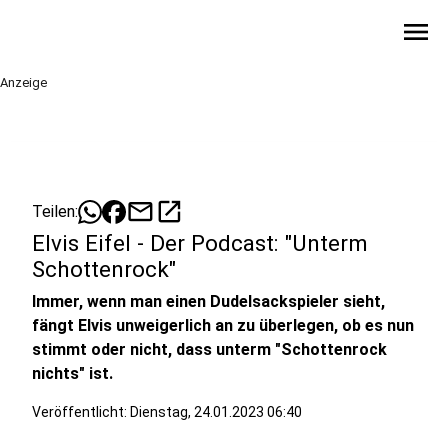
menu
Anzeige
mail
open_in_new
Teilen:
Elvis Eifel - Der Podcast: "Unterm
Schottenrock"
Immer, wenn man einen Dudelsackspieler sieht,
fängt Elvis unweigerlich an zu überlegen, ob es nun
stimmt oder nicht, dass unterm "Schottenrock
nichts" ist.
Veröffentlicht:
Dienstag, 24.01.2023 06:40