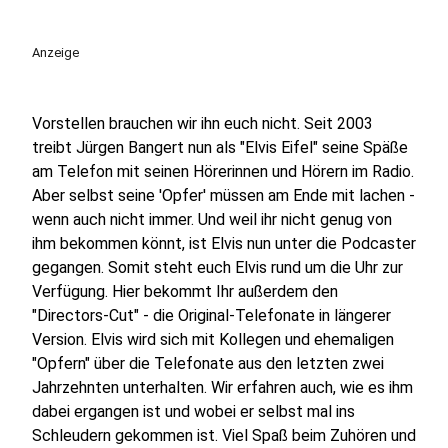
Anzeige
Vorstellen brauchen wir ihn euch nicht. Seit 2003
treibt Jürgen Bangert nun als "Elvis Eifel" seine Späße
am Telefon mit seinen Hörerinnen und Hörern im Radio.
Aber selbst seine 'Opfer' müssen am Ende mit lachen -
wenn auch nicht immer. Und weil ihr nicht genug von
ihm bekommen könnt, ist Elvis nun unter die Podcaster
gegangen. Somit steht euch Elvis rund um die Uhr zur
Verfügung. Hier bekommt Ihr außerdem den
"Directors-Cut" - die Original-Telefonate in längerer
Version. Elvis wird sich mit Kollegen und ehemaligen
"Opfern" über die Telefonate aus den letzten zwei
Jahrzehnten unterhalten. Wir erfahren auch, wie es ihm
dabei ergangen ist und wobei er selbst mal ins
Schleudern gekommen ist. Viel Spaß beim Zuhören und