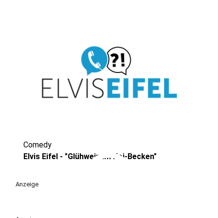
Comedy
play_circle
Elvis Eifel - "Glühwein im Koi-Becken"
Anzeige