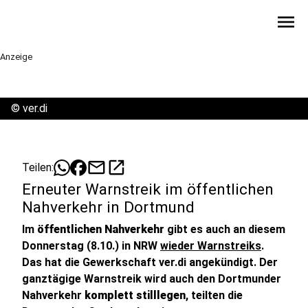
menu
Anzeige
©
ver.di
mail
open_in_new
Teilen:
Erneuter Warnstreik im öffentlichen
Nahverkehr in Dortmund
Im
öffentlichen Nahverkehr
gibt es auch an diesem
Donnerstag (8.10.) in NRW
wieder Warnstreiks
.
Das hat die Gewerkschaft ver.di angekündigt. Der
ganztägige Warnstreik wird auch den Dortmunder
Nahverkehr
komplett stilllegen
, teilten die