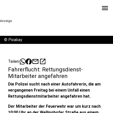
menu
Anzeige
©
Pixabay
mail
open_in_new
Teilen:
Fahrerflucht: Rettungsdienst-
Mitarbeiter angefahren
Die Polizei sucht nach einer Autofahrerin, die am
vergangenen Freitag bei einem Unfall einen
Rettungsdienstmitarbeiter angefahren hat.
Der Mitarbeiter der Feuerwehr war um kurz nach
10:00 Uhr an der Wellinghofer Straße aus einem